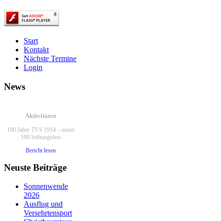
Start
Kontakt
Nächste Termine
Login
News
Aktivitäten
100 Jahre TVS 1914 – unser
100.Stiftungsfest
Bericht lesen
Neuste Beiträge
Ein paar Fotos von
unseren Aktivitäten
Sonnenwende
2026
Viel Spaß beim schauen...
Ausflug und
Link zur Fotoshow
Versehrtensport