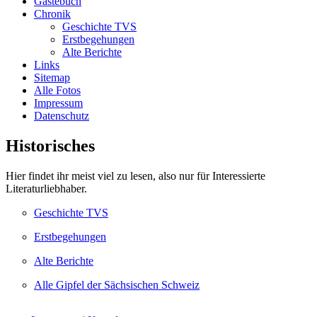
Gästebuch
freuen.
Chronik
Geschichte TVS
Link zum Gästebuch
Erstbegehungen
Alte Berichte
Aktivitäten
Links
Sitemap
100 Jahre TVS 1914 – unser
Alle Fotos
100.Stiftungsfest
Impressum
Bericht lesen
Datenschutz
Historisches
Ein paar Fotos von
unseren Aktivitäten
Hier findet ihr meist viel zu lesen, also nur für Interessierte
Viel Spaß beim schauen...
Literaturliebhaber.
Link zur Fotoshow
Geschichte TVS
Unser Gästebuch
Erstbegehungen
Wir würden uns über einen
Alte Berichte
Eintrag in unser Gästebuch
freuen.
Alle Gipfel der Sächsischen Schweiz
Link zum Gästebuch