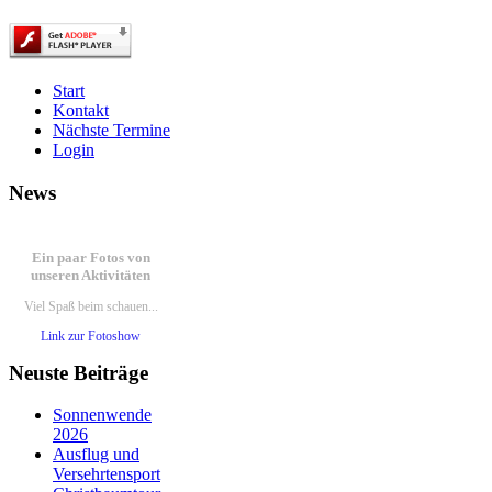
Start
Kontakt
Nächste Termine
Login
News
Ein paar Fotos von
unseren Aktivitäten
Viel Spaß beim schauen...
Link zur Fotoshow
Neuste Beiträge
Aktivitäten
Sonnenwende
100 Jahre TVS 1914 – unser
2026
100.Stiftungsfest
Ausflug und
Bericht lesen
Versehrtensport