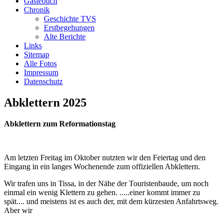
Gästebuch
freuen.
Chronik
Geschichte TVS
Link zum Gästebuch
Erstbegehungen
Alte Berichte
Ein paar Fotos von
Links
unseren Aktivitäten
Sitemap
Alle Fotos
Viel Spaß beim schauen...
Impressum
Link zur Fotoshow
Datenschutz
Abklettern 2025
Aktivitäten
100 Jahre TVS 1914 – unser
Abklettern zum Reformationstag
100.Stiftungsfest
Bericht lesen
Am letzten Freitag im Oktober nutzten wir den Feiertag und den
Unser Gästebuch
Eingang in ein langes Wochenende zum offiziellen Abklettern.
Wir würden uns über einen
Wir trafen uns in Tissa, in der Nähe der Touristenbaude, um noch
Eintrag in unser Gästebuch
einmal ein wenig Klettern zu gehen. .....einer kommt immer zu
freuen.
spät.... und meistens ist es auch der, mit dem kürzesten Anfahrtsweg.
Link zum Gästebuch
Aber wir