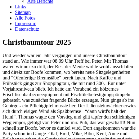
Alte Berichte
freuen.
Links
Link zum Gästebuch
Sitemap
Alle Fotos
Impressum
Ein paar Fotos von
Datenschutz
unseren Aktivitäten
Christbaumtour 2025
Viel Spaß beim schauen...
Link zur Fotoshow
Und wieder war ein Jahr vergangen und unsere Christbaumtour
stand an. Wie immer war 08.09 Uhr Treff bei Peter. Mit Thomas
Aktivitäten
waren wir nur zu dritt, der Rest der Meute wollte wohl ausschlafen
und direkt zur Boofe kommen, wo bereits neue Sitzgelegenheiten
100 Jahre TVS 1914 – unser
und “Ofenfertige Brennstäbe” bereit lagen. Nach Kaffee und
100.Stiftungsfest
Frühstück gings zur Shoppingtour, die mit rund 300,- Eur unter
Bericht lesen
Vorjahresniveau blieb. Ich hatte am Vorabend ein hölzernes
Frischfischbarbecueequipment mit Fischfiletbefestigungspömpeln
gebastelt, was zunächst fragende Blicke erzeugte. Nun gings ab ins
Unser Gästebuch
Gebirge - ein Pflichtgipfel musste her. Der Liliensteinwächter erwies
Wir würden uns über einen
sich durch eisigen Wind als Spaßbremse - “dann wird's halt der
Eintrag in unser Gästebuch
Heini”. Thomas wagte den Vorstieg und glitt tapfer den schleimigen
freuen.
Weg empor, gefolgt von Peter und mir. Puh, das wär geschafft! Nun
schnell zur Boofe, bevor es dunkel wird. Dort angekommen war die
Link zum Gästebuch
Party schon im Gange. Olaf, Emil, Mike, Bibu, Kent, Anne und