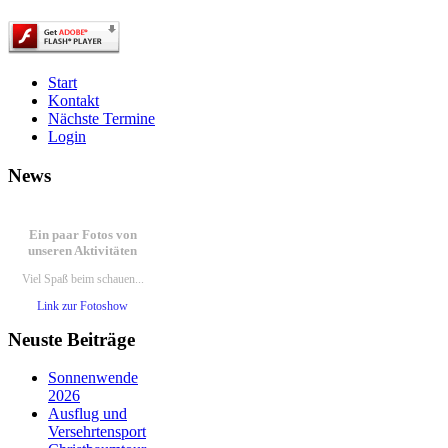
Start
Kontakt
Nächste Termine
Login
News
Ein paar Fotos von
unseren Aktivitäten
Viel Spaß beim schauen...
Link zur Fotoshow
Neuste Beiträge
Aktivitäten
Sonnenwende
100 Jahre TVS 1914 – unser
2026
100.Stiftungsfest
Ausflug und
Bericht lesen
Versehrtensport