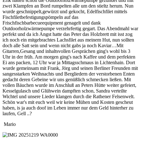
Erik hatten schon die Outdoorholzwärmepumpe gezündet und mit
Ein paar Fotos von
zwei Klampfen an Bord rumpelten alle um den stieltz herum. Nun
unseren Aktivitäten
wurde geschnippelt,gewürzt und gekocht, Edelfischfilet mittels
Fischfiletbefestigungspömpeln auf das
Viel Spaß beim schauen...
Frischfischbarbecueequipment genagelt und dank
Link zur Fotoshow
Outdoorholzwärmepumpe verzehrfertig gegart. Das Abendmahl war
perfekt und da ich Angst hatte das Peter das Holzbrett mit isst zog
ich noch ein mitgebrachtes Lachsfilet aus meinem Hut, nun sollten
Aktivitäten
doch alle Satt sein und wenn nicht gabs ja noch Kaviar…Mit
Gitarren,Gesang und inhaltsvollen Gesprächen ging's wohl bis 3
100 Jahre TVS 1914 – unser
100.Stiftungsfest
Uhr in der früh. Am morgen ging's nach Kaffee und dem perfekten
Ei ans packen, 12 Uhr war ja Mittagsschmaus in Lichtenhain. Dort
Bericht lesen
wurde gemeinsam mit Frank, Jörg und seinen Berliner Freunden mit
sangesstarken Weihnachts und Bergliedern der verstorbenen Enten
gedacht deren Gebeine wir uns genüßlich schmecken ließen. Mit
Unser Gästebuch
vollen Bäuchen wurde im Anschluß an Peters Hütte weiter gefeiert,
Wir würden uns über einen
Kesselgulasch und Glühwein dampften schon, Sandra verteilte
Eintrag in unser Gästebuch
Wichtel und unsere Lieder klangen durch die Rathener Felsenwelt.
freuen.
Schön war's mit euch weil wir keine Mühen und Kosten gescheut
Link zum Gästebuch
haben, is ja auch doof im Leben immer nur dem Geld hinterher zu
laufen, Gell ..?
Ein paar Fotos von
Mario
unseren Aktivitäten
Viel Spaß beim schauen...